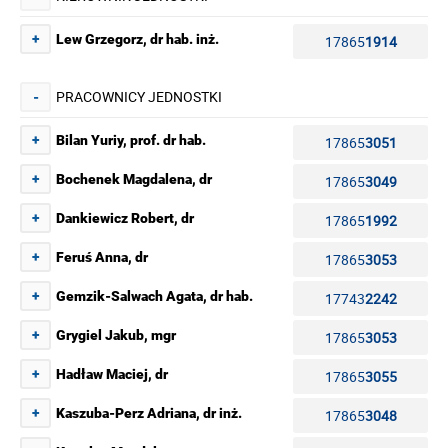
+
Lew Grzegorz, dr hab. inż.
17865
1914
PRACOWNICY JEDNOSTKI
-
+
Bilan Yuriy, prof. dr hab.
17865
3051
+
Bochenek Magdalena, dr
17865
3049
+
Dankiewicz Robert, dr
17865
1992
+
Feruś Anna, dr
17865
3053
+
Gemzik-Salwach Agata, dr hab.
17743
2242
+
Grygiel Jakub, mgr
17865
3053
+
Hadław Maciej, dr
17865
3055
+
Kaszuba-Perz Adriana, dr inż.
17865
3048