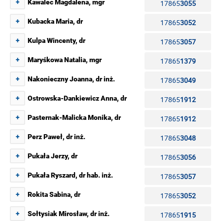
+
Kawalec Magdalena, mgr
17865
3055
+
Kubacka Maria, dr
17865
3052
+
Kulpa Wincenty, dr
17865
3057
+
Maryśkowa Natalia, mgr
17865
1379
+
Nakonieczny Joanna, dr inż.
17865
3049
+
Ostrowska-Dankiewicz Anna, dr
17865
1912
+
Pasternak-Malicka Monika, dr
17865
1912
+
Perz Paweł, dr inż.
17865
3048
+
Pukała Jerzy, dr
17865
3056
+
Pukała Ryszard, dr hab. inż.
17865
3057
+
Rokita Sabina, dr
17865
3052
+
Sołtysiak Mirosław, dr inż.
17865
1915