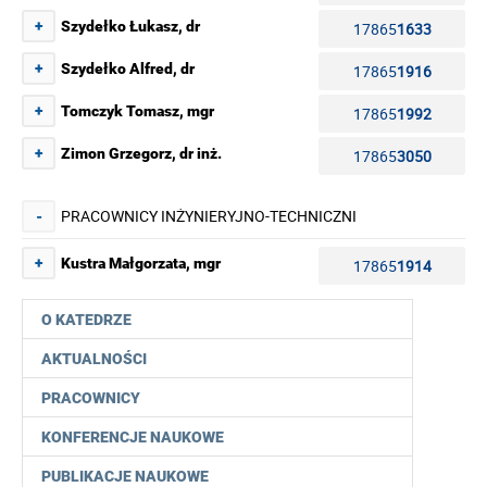
+
Szydełko Łukasz, dr
17865
1633
+
Szydełko Alfred, dr
17865
1916
+
Tomczyk Tomasz, mgr
17865
1992
+
Zimon Grzegorz, dr inż.
17865
3050
PRACOWNICY INŻYNIERYJNO-TECHNICZNI
-
+
Kustra Małgorzata, mgr
17865
1914
O KATEDRZE
AKTUALNOŚCI
PRACOWNICY
KONFERENCJE NAUKOWE
PUBLIKACJE NAUKOWE