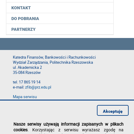
KONTAKT
DO POBRANIA
PARTNERZY
Katedra Finansów, Bankowości i Rachunkowości
Wydział Zarządzania, Politechnika Rzeszowska
ul. Akademicka 2
35-084 Rzeszów
tel. 17 865 19 14
e-mail:
zfib@prz.edu.pl
Mapa serwisu
Deklaracja dostępności
Polityka prywatności
Akceptuję
Zgłoś błąd na stronie
Nasze serwisy używają informacji zapisanych w plikach
cookies
. Korzystając z serwisu wyrażasz zgodę na