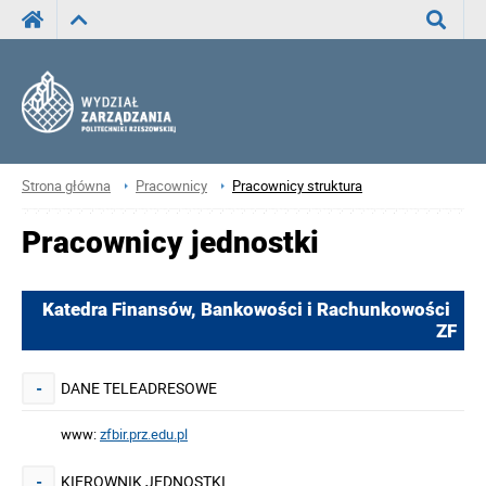
Wyszuka
Strona główna
Pracownicy
Pracownicy struktura
Pracownicy jednostki
Katedra Finansów, Bankowości i Rachunkowości
ZF
DANE TELEADRESOWE
-
www:
zfbir.prz.edu.pl
KIEROWNIK JEDNOSTKI
-