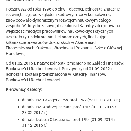
Począwszy od roku 1996 do chwili obecnej, jednostka znacznie
rozwinęła się pod względem kadrowym, co w konsekwencji
zaowocowało dynamicznym rozwojem naukowym całego
zespołu. W dotychczasowej działalności Katedry zdecydowana
większość młodych pracowników naukowo-dydaktycznych
uzyskała tytuł doktora nauk ekonomicznych, finalizując
kilkanaście przewodów doktorskich w Akademiach
Ekonomicznych Krakowa, Wrocławia i Poznania, Szkole Głównej
Handlowej.
Od 01.02.2015 r. nazwę jednostki zmieniono na Zakład Finansów,
Bankowości i Rachunkowości. Począwszy od 01.09.2022 r.
jednostka została przekształcona w Katedrę Finansów,
Bankowości i Rachunkowości.
Kierownicy Katedry:
dr hab. inż. Grzegorz Lew, prof. PRz (od 01.03.2017 r.)
dr hab. inż. Andrzej Pacana, prof. PRz (01.01.2016 r. -
28.02.2017 r.)
dr hab. Izabela Oleksiewicz, prof. PRz (01.09.2014 r. -
31.12.2015 r.)